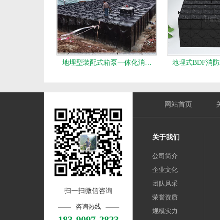
地埋型装配式箱泵一体化消…
地埋式BDF消
网站首页
关于我们
公司简介
企业文化
团队风采
扫一扫微信咨询
荣誉资质
咨询热线
规模实力
183-9097-2823