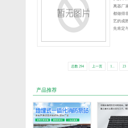
离器厂
都做得
艺的成
先肯定
总数 294
上一页
1...
23
产品推荐